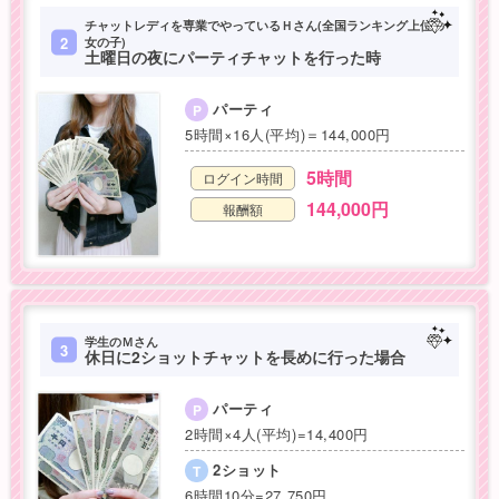
チャットレディを専業でやっているＨさん(全国ランキング上位の
2
女の子)
土曜日の夜にパーティチャットを行った時
パーティ
P
5時間×16人(平均)＝144,000円
5時間
ログイン時間
144,000円
報酬額
学生のＭさん
3
休日に2ショットチャットを長めに行った場合
パーティ
P
2時間×4人(平均)=14,400円
2ショット
T
6時間10分=27,750円