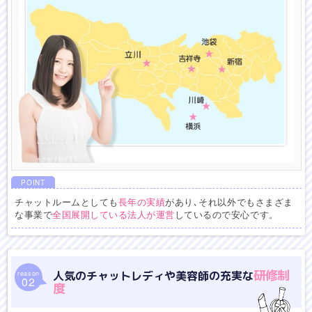
POINT
チャットルームとしても
長年の実績
があり､それ以外でもさまざま
な事業で
全国展開している法人が運営
しているので安心です。
研修制
人気のチャットレディや美容師の充実な
reason
02
度