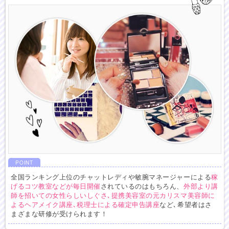
POINT
全国ランキング上位のチャットレディや敏腕マネージャーによる
稼
げるコツ教室などが毎日開催
されているのはもちろん、
外部より講
師を招いての女性らしいしぐさ､提携美容室の元カリスマ美容師に
よるヘアメイク講座､税理士による確定申告講座
など､希望者はさ
まざまな研修が受けられます！