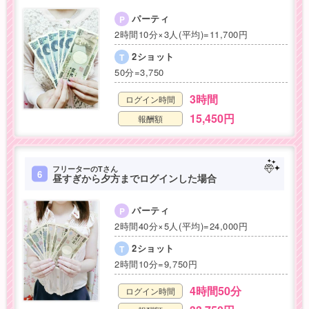
パーティ
P
2時間10分×3人(平均)=11,700円
2ショット
T
50分=3,750
3時間
ログイン時間
15,450円
報酬額
フリーターのTさん
6
昼すぎから夕方までログインした場合
パーティ
P
2時間40分×5人(平均)=24,000円
2ショット
T
2時間10分=9,750円
4時間50分
ログイン時間