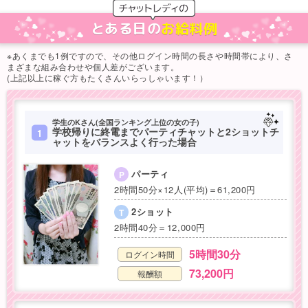
とある日の
お給料例
※あくまでも1例ですので、その他ログイン時間の長さや時間帯により、さ
まざまな組み合わせや個人差がございます。
(上記以上に稼ぐ方もたくさんいらっしゃいます！）
学生のKさん(全国ランキング上位の女の子)
学校帰りに終電までパーティチャットと2ショットチ
1
ャットをバランスよく行った場合
パーティ
P
2時間50分×12人(平均)＝61,200円
2ショット
T
2時間40分＝12,000円
5時間30分
ログイン時間
73,200円
報酬額