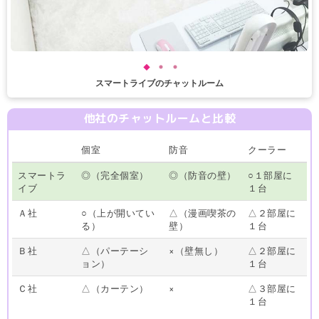
スマートライブのチャットルーム
他社のチャットルームと比較
個室
防音
クーラー
スマートラ
◎（完全個室）
◎（防音の壁）
○１部屋に
イブ
１台
Ａ社
○（上が開いてい
△（漫画喫茶の
△２部屋に
る）
壁）
１台
Ｂ社
△（パーテーシ
×（壁無し）
△２部屋に
ョン）
１台
Ｃ社
△（カーテン）
×
△３部屋に
１台