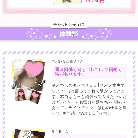
33,750円
報酬額
体験談
アパレル店員 Aさん
週４回働く時と､月に１､２回働く
時があります。
それでもスタッフさんは｢全然大丈夫で
すよ＾＾｣と言ってくれて助かっていま
す。本当はもっと頑張って入りたいんだ
けど､どうしても気分が落ちちゃう時が
あって。ライブチャットは他の仕事と違
って､画面越しなので安心です。
学生Bさん