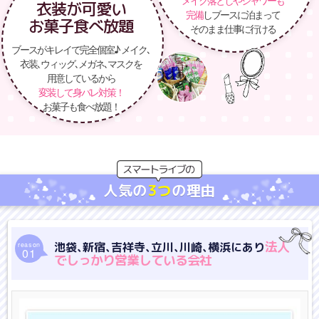
衣装が可愛い
完備
しブースに泊まって
お菓子食べ放題
そのまま仕事に行ける
ブースがキレイで完全個室♪ メイク､
衣装､ウィッグ､メガネ､マスクを
用意しているから
変装して身バレ対策！
お菓子も食べ放題！
人気の
3つ
の
理由
法人
池袋､新宿､吉祥寺､立川､川崎､横浜にあり
reason
01
でしっかり営業している会社