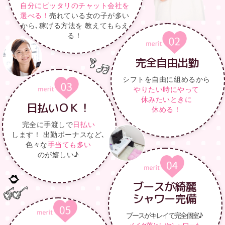
自分にピッタリのチャット会社を
選べる！
売れている女の子が多い
から､稼げる方法を 教えてもらえ
る！
完全自由出勤
シフトを自由に組めるから
やりたい時にやって
休みたいときに
日払いＯＫ！
休める！
完全に手渡しで
日払い
します！ 出勤ボーナスなど､
色々な
手当ても多い
のが嬉しい♪
ブースが綺麗
シャワー完備
ブースがキレイで完全個室♪
メイク落としやシャワーも