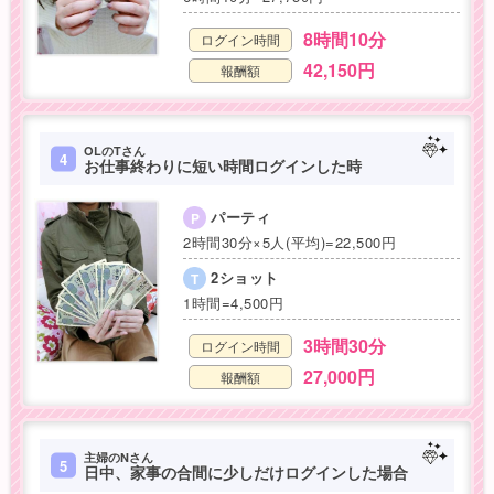
8時間10分
ログイン時間
42,150円
報酬額
OLのTさん
4
お仕事終わりに短い時間ログインした時
パーティ
P
2時間30分×5人(平均)=22,500円
2ショット
T
1時間=4,500円
3時間30分
ログイン時間
27,000円
報酬額
主婦のNさん
5
日中、家事の合間に少しだけログインした場合